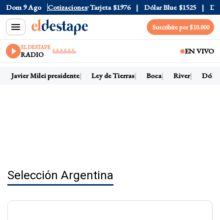
Oficial
Dom 9 Ago
$1520
Cotizaciones
Dólar Tarjeta
$1976
Dólar Blue
$1525
Dólar C
Suscribite por $10.000
EL DESTAPE
EN VIVO
RADIO
Javier Milei presidente
Ley de Tierras
Boca
River
Dólar h
Selección Argentina