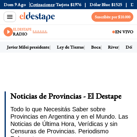
Oficial
Dom 9 Ago
$1520
Cotizaciones
Dólar Tarjeta
$1976
Dólar Blue
$1525
Dólar C
Suscribite por $10.000
EL DESTAPE
EN VIVO
RADIO
Javier Milei presidente
Ley de Tierras
Boca
River
Dólar h
Noticias de Provincias - El Destape
Todo lo que Necesitás Saber sobre
Provincias en Argentina y en el Mundo. Las
Noticias de Última Hora, Verídicas y sin
Censuras de Provincias. Periodismo