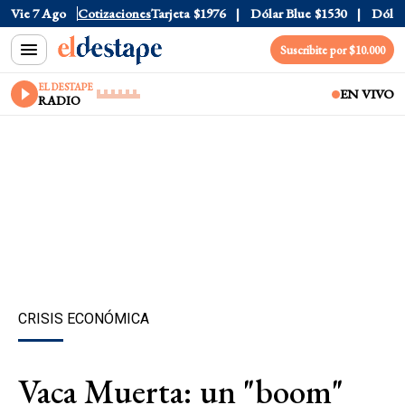
ficial
Vie 7 Ago
$1520
Cotizaciones
Dólar Tarjeta
$1976
Dólar Blue
$1530
Dólar CC
Suscribite por $10.000
EL DESTAPE
EN VIVO
RADIO
CRISIS ECONÓMICA
Vaca Muerta: un "boom"