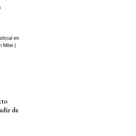
n
cto
adir de