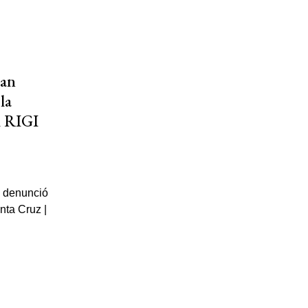
lan
la
l RIGI