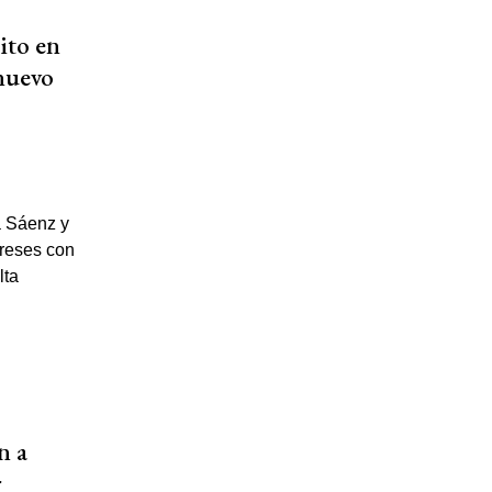
ito en
 nuevo
n a
r