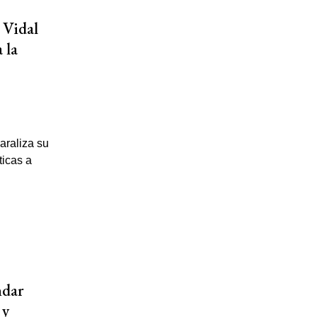
 Vidal
 la
ndar
 y