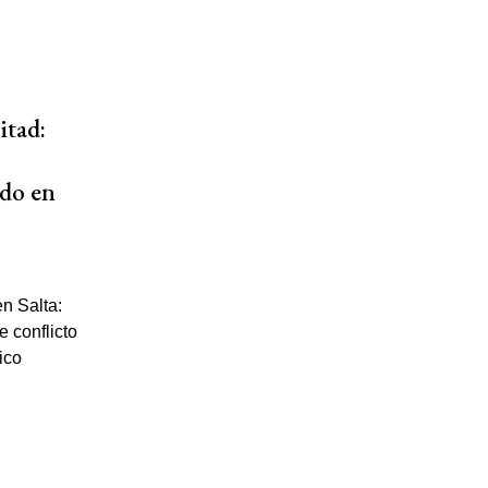
itad:
ido en