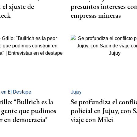
 el ajuste de
presuntos intereses co
neck
empresas mineras
s en El Destape
Jujuy
llo: "Bullrich es la
Se profundiza el confli
rigente que pudimos
policial en Jujuy, con S
r en democracia"
viaje con Milei