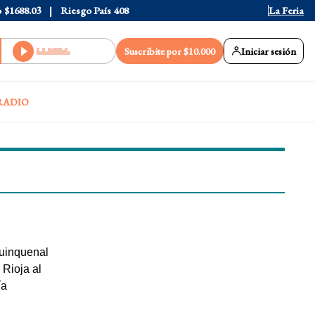
o
$1688.03
Riesgo País
408
La Feria
Suscribite por $10.000
Iniciar sesión
RADIO