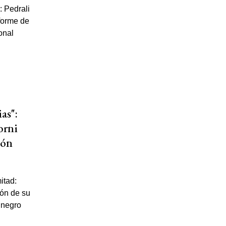
as":
orni
ión