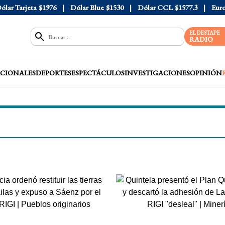
ólar Tarjeta
$1976
Dólar Blue
$1530
Dólar CCL
$1577.3
Eur
EL DESTAPE
RADIO
CIONALES
DEPORTES
ESPECTÁCULOS
INVESTIGACIONES
OPINIÓN