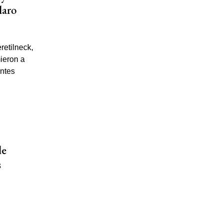
laro
de
s