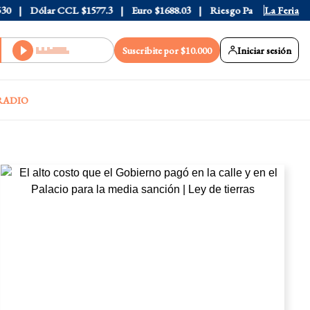
Dólar CCL
$1577.3
Euro
$1688.03
Riesgo País
408
La Feria
Suscribite por $10.000
Iniciar sesión
RADIO