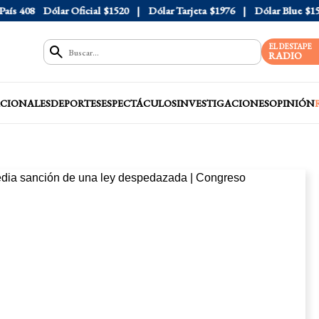
s
408
Dólar Oficial
$1520
Dólar Tarjeta
$1976
Dólar Blue
$1530
EL DESTAPE
RADIO
CIONALES
DEPORTES
ESPECTÁCULOS
INVESTIGACIONES
OPINIÓN