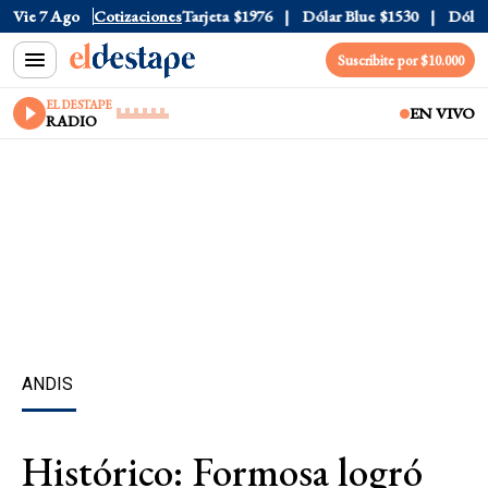
ficial
Vie 7 Ago
$1520
Cotizaciones
Dólar Tarjeta
$1976
Dólar Blue
$1530
Dólar CC
Suscribite por $10.000
EL DESTAPE
EN VIVO
RADIO
ANDIS
Histórico: Formosa logró