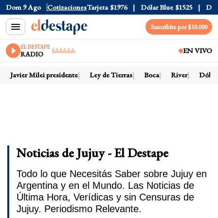
Oficial
Dom 9 Ago
$1520
Cotizaciones
Dólar Tarjeta
$1976
Dólar Blue
$1525
Dólar C
Suscribite por $10.000
EL DESTAPE
EN VIVO
RADIO
Javier Milei presidente
Ley de Tierras
Boca
River
Dólar h
Noticias de Jujuy - El Destape
Todo lo que Necesitás Saber sobre Jujuy en
Argentina y en el Mundo. Las Noticias de
Última Hora, Verídicas y sin Censuras de
Jujuy. Periodismo Relevante.