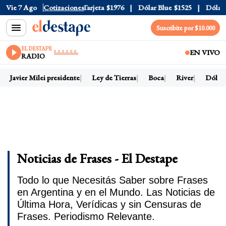
icial
Vie 7 Ago
$1520
Cotizaciones
Dólar Tarjeta
$1976
Dólar Blue
$1525
Dólar CC
Suscribite por $10.000
EL DESTAPE
EN VIVO
RADIO
Javier Milei presidente
Ley de Tierras
Boca
River
Dólar h
Noticias de Frases - El Destape
Todo lo que Necesitás Saber sobre Frases
en Argentina y en el Mundo. Las Noticias de
Última Hora, Verídicas y sin Censuras de
Frases. Periodismo Relevante.