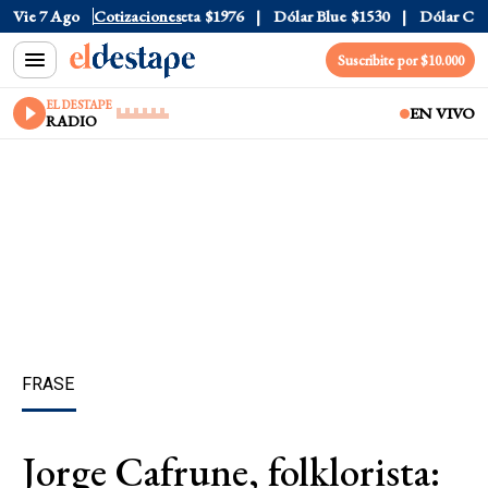
al
Vie 7 Ago
$1520
Dólar Tarjeta
Cotizaciones
$1976
Dólar Blue
$1530
Dólar CCL
$
Suscribite por $10.000
EL DESTAPE
EN VIVO
RADIO
FRASE
Jorge Cafrune, folklorista: