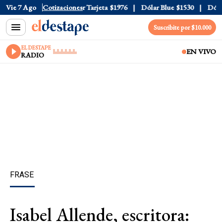
 Oficial
Vie 7 Ago
$1520
Cotizaciones
Dólar Tarjeta
$1976
Dólar Blue
$1530
Dólar 
Suscribite por $10.000
EL DESTAPE
EN VIVO
RADIO
FRASE
Isabel Allende, escritora: