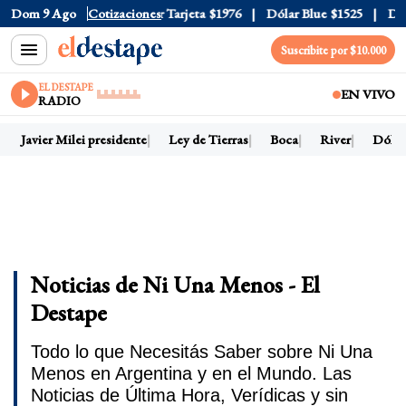
Oficial
Dom 9 Ago
$1520
Cotizaciones
Dólar Tarjeta
$1976
Dólar Blue
$1525
Dólar C
Suscribite por $10.000
EL DESTAPE
EN VIVO
RADIO
Javier Milei presidente
Ley de Tierras
Boca
River
Dólar h
Noticias de Ni Una Menos - El
Destape
Todo lo que Necesitás Saber sobre Ni Una
Menos en Argentina y en el Mundo. Las
Noticias de Última Hora, Verídicas y sin