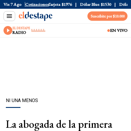
ficial
Vie 7 Ago
$1520
Cotizaciones
Dólar Tarjeta
$1976
Dólar Blue
$1530
Dólar CC
Suscribite por $10.000
EL DESTAPE
EN VIVO
RADIO
NI UNA MENOS
La abogada de la primera