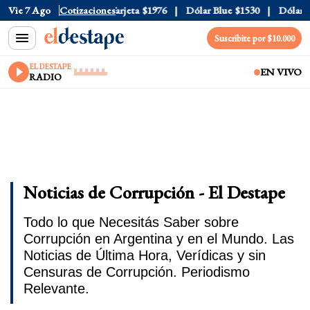
icial
Vie 7 Ago
$1520
Cotizaciones
Dólar Tarjeta
$1976
Dólar Blue
$1530
Dólar CCL
Suscribite por $10.000
EL DESTAPE
EN VIVO
RADIO
Noticias de Corrupción - El Destape
Todo lo que Necesitás Saber sobre
Corrupción en Argentina y en el Mundo. Las
Noticias de Última Hora, Verídicas y sin
Censuras de Corrupción. Periodismo
Relevante.