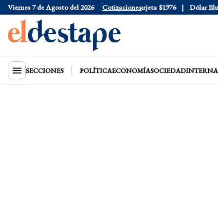
Viernes 7 de Agosto del 2026
Dólar Oficial
$1520
Cotizaciones
Dólar Tarjeta
$1976
Dólar Blue
$
SECCIONES
POLÍTICA
ECONOMÍA
SOCIEDAD
INTERNA