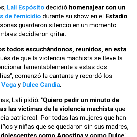
os,
Lali Espósito
decidió
homenajear con un
s de femicidio
durante su show en el
Estadio
rsonas guardaron silencio en un momento
mbres decidieron gritar.
s todos escuchándonos, reunidos, en esta
pués de que la violencia machista se lleve la
mencionar lamentablemente a estas dos
ías", comenzó la cantante y recordó los
 Vega
y
Dulce Candia
.
s, Lali pidió: "
Quiero pedir un minuto de
as las víctimas de la violencia machista
que
ncia patriarcal. Por todas las mujeres que han
niños y niñas que se quedaron sin sus madres,
 adolescentes como Agostina y como Dulce".