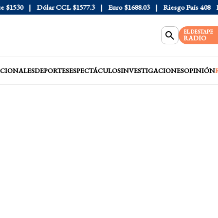
1530
Dólar CCL
$1577.3
Euro
$1688.03
Riesgo País
408
Dóla
EL DESTAPE
RADIO
CIONALES
DEPORTES
ESPECTÁCULOS
INVESTIGACIONES
OPINIÓN