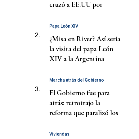
cruzó a EE.UU por
presionar a una
cooperativa Argentina
Papa León XIV
2.
¿Misa en River? Así sería
la visita del papa León
XIV a la Argentina
Marcha atrás del Gobierno
3.
El Gobierno fue para
atrás: retrotrajo la
reforma que paralizó los
puertos
Viviendas