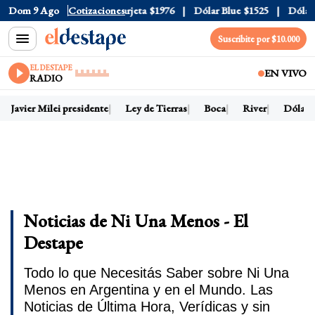
$1520
Dom 9 Ago
Dólar Tarjeta
Cotizaciones
$1976
Dólar Blue
$1525
Dólar CCL
$15
Suscribite por $10.000
EL DESTAPE
EN VIVO
RADIO
avier Milei presidente
Ley de Tierras
Boca
River
Dólar hoy
Noticias de Ni Una Menos - El
Destape
Todo lo que Necesitás Saber sobre Ni Una
Menos en Argentina y en el Mundo. Las
Noticias de Última Hora, Verídicas y sin