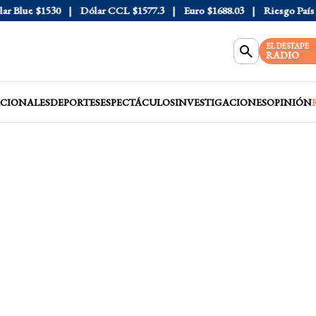
Blue
$1530
Dólar CCL
$1577.3
Euro
$1688.03
Riesgo País
408
EL DESTAPE
RADIO
CIONALES
DEPORTES
ESPECTÁCULOS
INVESTIGACIONES
OPINIÓN