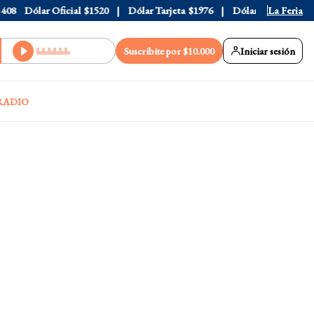
Dólar Oficial
$1520
Dólar Tarjeta
$1976
Dólar Blue
$1530
La Feria
Suscribite por $10.000
Iniciar sesión
RADIO