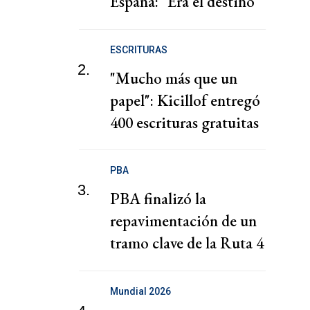
España: "Era el destino
jugar contra ellos"
ESCRITURAS
2.
"Mucho más que un
papel": Kicillof entregó
400 escrituras gratuitas
en La Plata
PBA
3.
PBA finalizó la
repavimentación de un
tramo clave de la Ruta 4
en San Martín
Mundial 2026