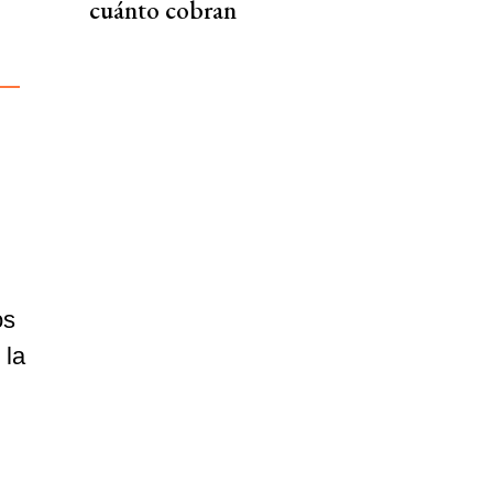
cuánto cobran
os
 la