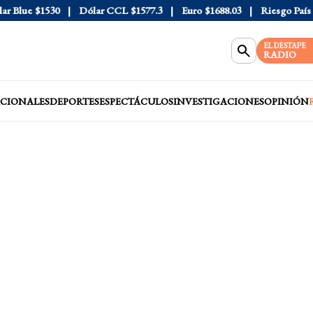
Blue
$1530
Dólar CCL
$1577.3
Euro
$1688.03
Riesgo País
408
EL DESTAPE
RADIO
CIONALES
DEPORTES
ESPECTÁCULOS
INVESTIGACIONES
OPINIÓN