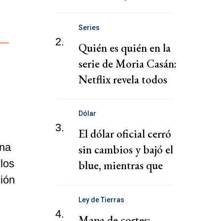
jubilaciones,
pensiones y AUH
Series
hoy
2.
Quién es quién en la
serie de Moria Casán:
Netflix revela todos
los personajes
Dólar
3.
El dólar oficial cerró
una
sin cambios y bajó el
 los
blue, mientras que
ión
subieron los
financieros
Ley de Tierras
4.
Mapa de cortes: