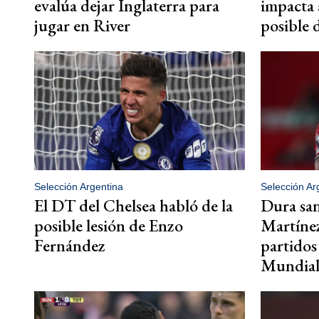
evalúa dejar Inglaterra para
impacta 
jugar en River
posible 
Selección Argentina
Selección Ar
El DT del Chelsea habló de la
Dura san
posible lesión de Enzo
Martínez
Fernández
partidos
Mundia