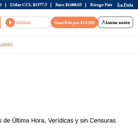
lar CCL
$1577.3
Euro
$1688.03
Riesgo País
408
La Feria
Suscribite por $10.000
Iniciar sesión
RADIO
 de Última Hora, Verídicas y sin Censuras