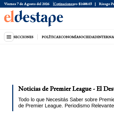
ue
$1530
Viernes 7 de Agosto del 2026
Dólar CCL
$1577.3
Cotizaciones
Euro
$1688.03
Riesgo País
408
SECCIONES
POLÍTICA
ECONOMÍA
SOCIEDAD
INTERNA
Noticias de Premier League - El Des
Todo lo que Necesitás Saber sobre Premie
de Premier League. Periodismo Relevante