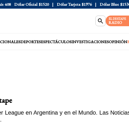
Dólar Oficial
$1520
Dólar Tarjeta
$1976
Dólar Blue
$1530
Dó
EL DESTAPE
RADIO
CIONALES
DEPORTES
ESPECTÁCULOS
INVESTIGACIONES
OPINIÓN
tape
r League en Argentina y en el Mundo. Las Noticias
.