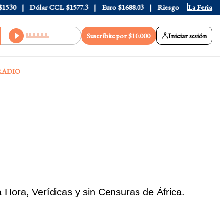
0
Dólar CCL
$1577.3
Euro
$1688.03
Riesgo País
408
La Feria
Suscribite por $10.000
Iniciar sesión
RADIO
 Hora, Verídicas y sin Censuras de África.