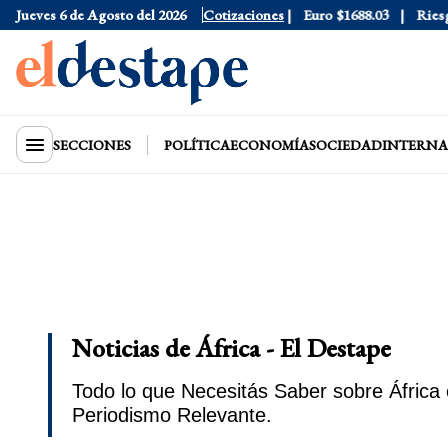
ólar Blue
Jueves 6 de Agosto del 2026
$1530
Dólar CCL
$1577.3
Cotizaciones
Euro
$1688.03
Riesgo Pa
SECCIONES
POLÍTICA
ECONOMÍA
SOCIEDAD
INTERNA
Noticias de África - El Destape
Todo lo que Necesitás Saber sobre África 
Periodismo Relevante.