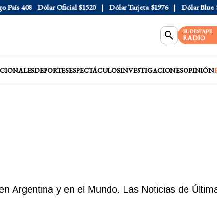
ís
408
Dólar Oficial
$1520
Dólar Tarjeta
$1976
Dólar Blue
$153
EL DESTAPE
RADIO
CIONALES
DEPORTES
ESPECTÁCULOS
INVESTIGACIONES
OPINIÓN
en Argentina y en el Mundo. Las Noticias de Última