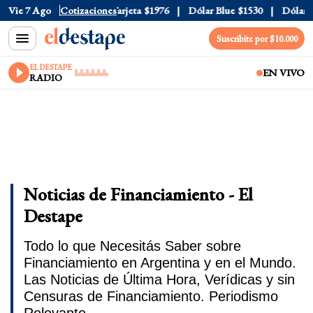
cial
Vie 7 Ago
$1520
Cotizaciones
Dólar Tarjeta
$1976
Dólar Blue
$1530
Dólar CCL
Suscribite por $10.000
EL DESTAPE
EN VIVO
RADIO
Noticias de Financiamiento - El
Destape
Todo lo que Necesitás Saber sobre
Financiamiento en Argentina y en el Mundo.
Las Noticias de Última Hora, Verídicas y sin
Censuras de Financiamiento. Periodismo