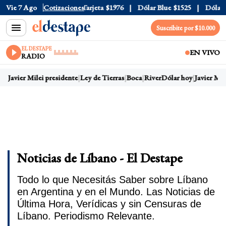
icial
Vie 7 Ago
$1520
Cotizaciones
Dólar Tarjeta
$1976
Dólar Blue
$1525
Dólar CC
Suscribite por $10.000
EL DESTAPE
EN VIVO
RADIO
y
Javier Milei presidente
Ley de Tierras
Boca
River
Dólar hoy
Javier Mile
Noticias de Líbano - El Destape
Todo lo que Necesitás Saber sobre Líbano
en Argentina y en el Mundo. Las Noticias de
Última Hora, Verídicas y sin Censuras de
Líbano. Periodismo Relevante.