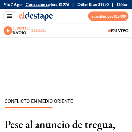
ial
Vie 7 Ago
$1520
Dólar Tarjeta
Cotizaciones
$1976
Dólar Blue
$1530
Dólar CCL
$
Suscribite por $10.000
EL DESTAPE
EN VIVO
RADIO
CONFLICTO EN MEDIO ORIENTE
Pese al anuncio de tregua,