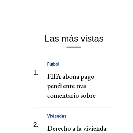
Las más vistas
Fútbol
1.
FIFA abona pago
pendiente tras
comentario sobre
"chantaje" del presidente
de la Federación Jordana
Viviendas
2.
Derecho a la vivienda: