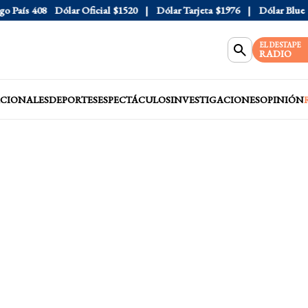
País
408
Dólar Oficial
$1520
Dólar Tarjeta
$1976
Dólar Blue
$15
EL DESTAPE
RADIO
CIONALES
DEPORTES
ESPECTÁCULOS
INVESTIGACIONES
OPINIÓN