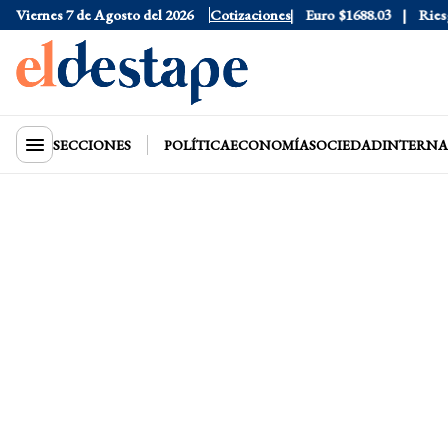
Dólar Blue
Viernes 7 de Agosto del 2026
$1530
Dólar CCL
$1577.3
Cotizaciones
Euro
$1688.03
Riesgo 
SECCIONES
POLÍTICA
ECONOMÍA
SOCIEDAD
INTERNA