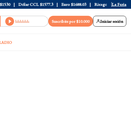
30
Dólar CCL
$1577.3
Euro
$1688.03
Riesgo País
408
La Feria
Suscribite por $10.000
Iniciar sesión
RADIO