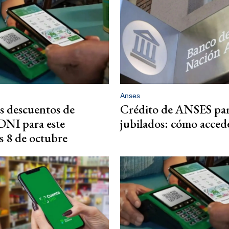
Anses
s descuentos de
Crédito de ANSES pa
DNI para este
jubilados: cómo acced
s 8 de octubre