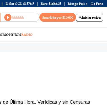
ar CCL
$1578.9
Euro
$1688.03
Riesgo País
408
La Feria
Suscribite por $10.000
Iniciar sesión
NES
OPINIÓN
RADIO
s de Última Hora, Verídicas y sin Censuras