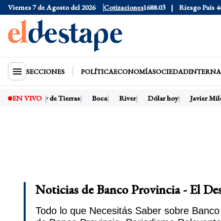
1525
Viernes 7 de Agosto del 2026
Dólar CCL
$1578.9
Euro
Cotizaciones
$1688.03
Riesgo País
408
D
SECCIONES
POLÍTICA
ECONOMÍA
SOCIEDAD
INTERNA
dente
Ley de Tierras
Boca
River
Dólar hoy
Javier Milei p
EN VIVO
Noticias de Banco Provincia - El De
Todo lo que Necesitás Saber sobre Banco P