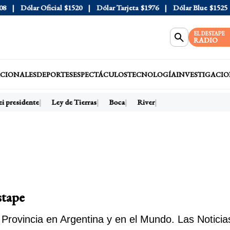
ólar Oficial
$1520
Dólar Tarjeta
$1976
Dólar Blue
$1525
Dól
EL DESTAPE
RADIO
CIONALES
DEPORTES
ESPECTÁCULOS
TECNOLOGÍA
INVESTIGACIO
residente
Ley de Tierras
Boca
River
stape
rovincia en Argentina y en el Mundo. Las Noticia