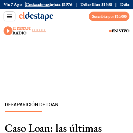
icial
Vie 7 Ago
$1520
Cotizaciones
Dólar Tarjeta
$1976
Dólar Blue
$1530
Dólar CCL
Suscribite por $10.000
EL DESTAPE
EN VIVO
RADIO
DESAPARICIÓN DE LOAN
Caso Loan: las últimas