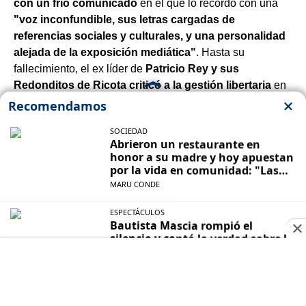
con un frío comunicado
en el que lo recordó con una
"voz inconfundible, sus letras cargadas de
referencias sociales y culturales, y una personalidad
alejada de la exposición mediática"
. Hasta su
fallecimiento, el ex líder de
Patricio Rey y sus
Redonditos de Ricota
criticó a la gestión libertaria
en
casi todas sus apariciones públicas.
Leer la nota completa
09:40
| 06/06/2026
Durísima editorial del Wall Street
Journal sobre Milei: "Debilidades"