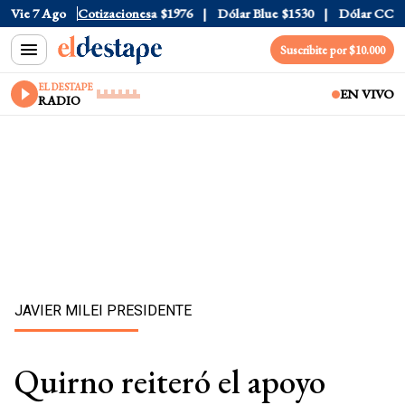
$1520
Vie 7 Ago
Dólar Tarjeta
Cotizaciones
$1976
Dólar Blue
$1530
Dólar CCL
$157
Suscribite por $10.000
EL DESTAPE
EN VIVO
RADIO
JAVIER MILEI PRESIDENTE
Quirno reiteró el apoyo