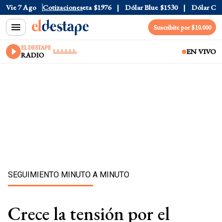
al
$1520
Vie 7 Ago
Dólar Tarjeta
Cotizaciones
$1976
Dólar Blue
$1530
Dólar CCL
$1
Suscribite por $10.000
EL DESTAPE
EN VIVO
RADIO
SEGUIMIENTO MINUTO A MINUTO
Crece la tensión por el