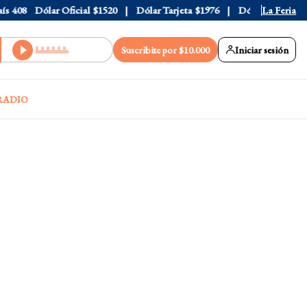
408
Dólar Oficial
$1520
Dólar Tarjeta
$1976
Dólar Blue
La Feria
$1530
Suscribite por $10.000
Iniciar sesión
RADIO