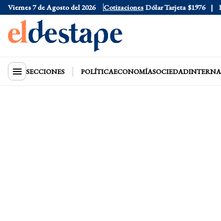
Viernes 7 de Agosto del 2026
Dólar Oficial
$1520
Cotizaciones
Dólar Tarjeta
$1976
Dóla
SECCIONES
POLÍTICA
ECONOMÍA
SOCIEDAD
INTERNA