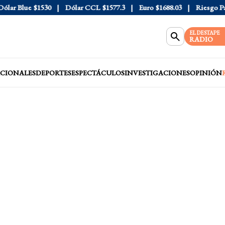
r Blue
$1530
Dólar CCL
$1577.3
Euro
$1688.03
Riesgo País
EL DESTAPE
RADIO
CIONALES
DEPORTES
ESPECTÁCULOS
INVESTIGACIONES
OPINIÓN