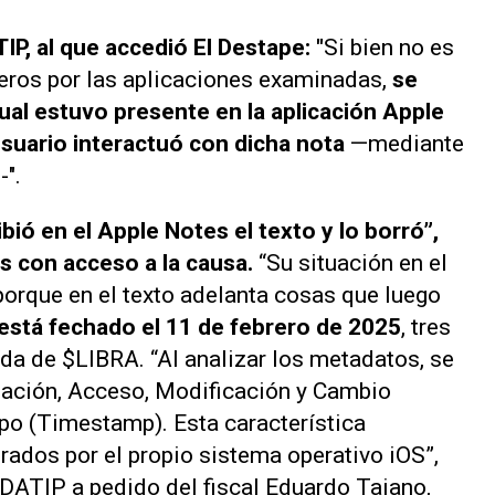
IP, al que accedió El Destape: "
Si bien no es
rceros por las aplicaciones examinadas,
se
ual estuvo presente en la aplicación Apple
usuario interactuó con dicha nota
—mediante
-".
ibió en el
Apple Notes
el texto y lo borró”,
s con acceso a la causa.
“Su situación en el
orque en el texto adelanta cosas que luego
 está fechado el 11 de febrero de 2025
, tres
ída de $LIBRA. “Al analizar los metadatos, se
eación, Acceso, Modificación y Cambio
o (Timestamp). Esta característica
rados por el propio sistema operativo
iOS
”,
la DATIP a pedido del fiscal Eduardo Taiano,