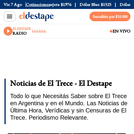
ial
Vie 7 Ago
$1520
Dólar Tarjeta
Cotizaciones
$1976
Dólar Blue
$1525
Dólar CCL
$
Suscribite por $10.000
EL DESTAPE
EN VIVO
RADIO
Noticias de El Trece - El Destape
Todo lo que Necesitás Saber sobre El Trece
en Argentina y en el Mundo. Las Noticias de
Última Hora, Verídicas y sin Censuras de El
Trece. Periodismo Relevante.