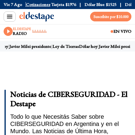
ficial
Vie 7 Ago
$1520
Cotizaciones
Dólar Tarjeta
$1976
Dólar Blue
$1525
Dólar CC
Suscribite por $10.000
EL DESTAPE
EN VIVO
RADIO
hoy
Javier Milei presidente
Ley de Tierras
Dólar hoy
Javier Milei presiden
Noticias de CIBERSEGURIDAD - El
Destape
Todo lo que Necesitás Saber sobre
CIBERSEGURIDAD en Argentina y en el
Mundo. Las Noticias de Última Hora,