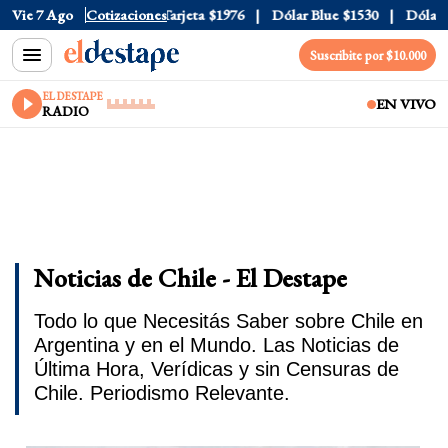
cial
Vie 7 Ago
$1520
Cotizaciones
Dólar Tarjeta
$1976
Dólar Blue
$1530
Dólar CCL
Suscribite por $10.000
EL DESTAPE
EN VIVO
RADIO
Noticias de Chile - El Destape
Todo lo que Necesitás Saber sobre Chile en
Argentina y en el Mundo. Las Noticias de
Última Hora, Verídicas y sin Censuras de
Chile. Periodismo Relevante.