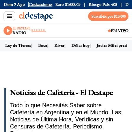
Dom 9 Ago
Dólar CCL
$1580.7
Cotizaciones
Euro
$1688.03
Riesgo País
408
Dólar O
Suscribite por $10.000
EL DESTAPE
EN VIVO
RADIO
Ley de Tierras
Boca
River
Dólar hoy
Javier Milei presiden
Noticias de Cafetería - El Destape
Todo lo que Necesitás Saber sobre
Cafetería en Argentina y en el Mundo. Las
Noticias de Última Hora, Verídicas y sin
Censuras de Cafetería. Periodismo