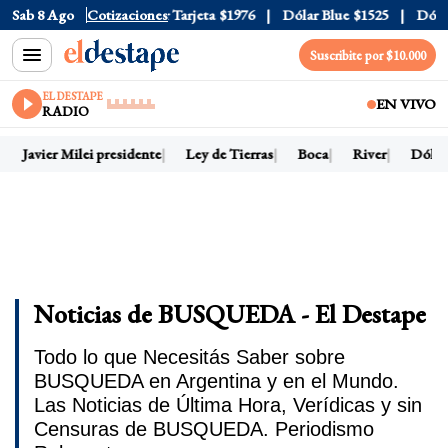
ficial
Sab 8 Ago
$1520
Cotizaciones
Dólar Tarjeta
$1976
Dólar Blue
$1525
Dólar CC
Suscribite por $10.000
EL DESTAPE
EN VIVO
RADIO
Javier Milei presidente
Ley de Tierras
Boca
River
Dólar h
Noticias de BUSQUEDA - El Destape
Todo lo que Necesitás Saber sobre
BUSQUEDA en Argentina y en el Mundo.
Las Noticias de Última Hora, Verídicas y sin
Censuras de BUSQUEDA. Periodismo