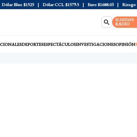
lar Blue
$1525
Dólar CCL
$1579.5
Euro
$1688.03
Riesgo Paí
EL DESTAPE
RADIO
CIONALES
DEPORTES
ESPECTÁCULOS
INVESTIGACIONES
OPINIÓN