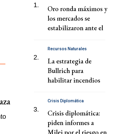
1.
Oro ronda máximos y
los mercados se
estabilizaron ante el
avance de un acuerdo
en Ormuz
Recursos Naturales
2.
La estrategia de
Bullrich para
habilitar incendios
clandestinos y
desalojos violentos
aza
Crisis Diplomática
3.
Crisis diplomática:
nto
piden informes a
Milei por el riesgo en