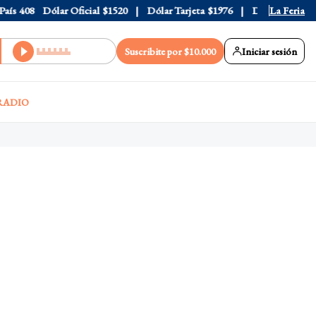
s
408
Dólar Oficial
$1520
Dólar Tarjeta
$1976
Dólar Blue
La Feria
$1525
Suscribite por $10.000
Iniciar sesión
RADIO