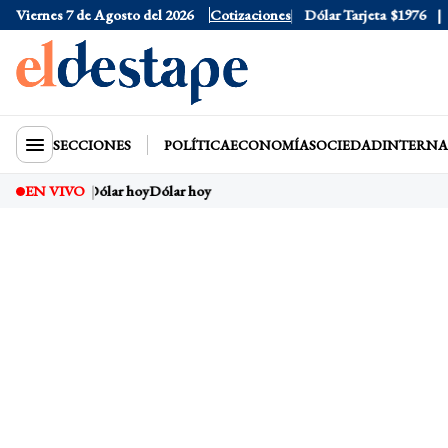
Viernes 7 de Agosto del 2026
Dólar Oficial
Cotizaciones
$1520
Dólar Tarjeta
$1976
Dó
SECCIONES
POLÍTICA
ECONOMÍA
SOCIEDAD
INTERNA
EN VIVO
Dólar hoy
Dólar hoy