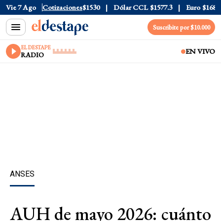
a
$1976
Vie 7 Ago
Dólar Blue
Cotizaciones
$1530
Dólar CCL
$1577.3
Euro
$1688.03
Suscribite por $10.000
EL DESTAPE
EN VIVO
RADIO
ANSES
AUH de mayo 2026: cuánto