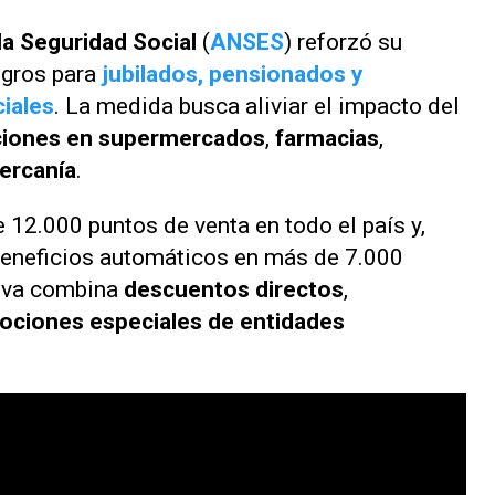
la Seguridad Social
(
ANSES
) reforzó su
egros para
jubilados, pensionados y
iales
. La medida busca aliviar el impacto del
iones en supermercados
,
farmacias
,
ercanía
.
 12.000 puntos de venta en todo el país y,
beneficios automáticos en más de 7.000
tiva combina
descuentos directos
,
ciones especiales de entidades