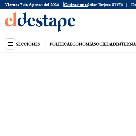
Viernes 7 de Agosto del 2026
Dólar Oficial
$1520
Cotizaciones
Dólar Tarjeta
$1976
Dólar
SECCIONES
POLÍTICA
ECONOMÍA
SOCIEDAD
INTERNA