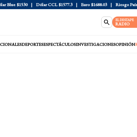
 Blue
$1530
Dólar CCL
$1577.3
Euro
$1688.03
Riesgo País
40
EL DESTAPE
RADIO
CIONALES
DEPORTES
ESPECTÁCULOS
INVESTIGACIONES
OPINIÓN