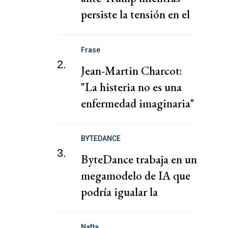
persiste la tensión en el
estrecho de Ormuz
Frase
2.
Jean-Martin Charcot:
"La histeria no es una
enfermedad imaginaria"
BYTEDANCE
3.
ByteDance trabaja en un
megamodelo de IA que
podría igualar la
potencia de Mythos,
según el FT
Nafta