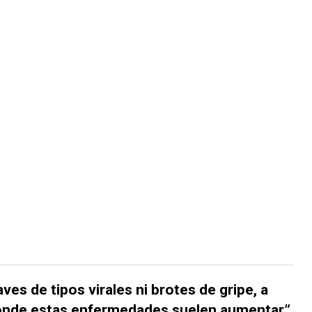
es de tipos virales ni brotes de gripe, a
donde estas enfermedades suelen aumentar”
,