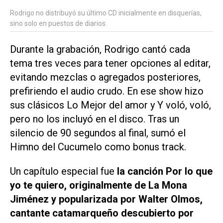
Rodrigo no distribuyó su último CD inicialmente en disquerías,
sino solo en puestos de diarios.
Durante la grabación, Rodrigo cantó cada
tema tres veces para tener opciones al editar,
evitando mezclas o agregados posteriores,
prefiriendo el audio crudo. En ese show hizo
sus clásicos
Lo Mejor del amor
y
Y voló, voló
,
pero no los incluyó en el disco. Tras un
silencio de 90 segundos al final, sumó el
Himno del Cucumelo
como bonus track.
Un capítulo especial fue
la canción
Por lo que
yo te quiero
, originalmente de La Mona
Jiménez y popularizada por Walter Olmos,
cantante catamarqueño descubierto por