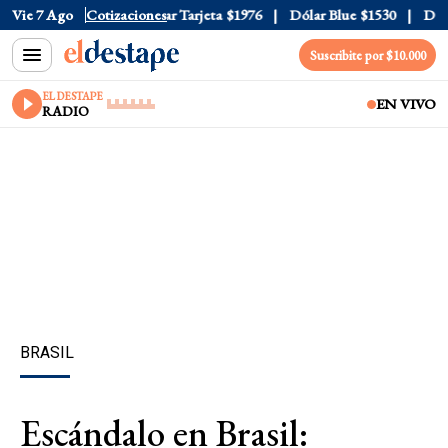
r Oficial
Vie 7 Ago
$1520
Cotizaciones
Dólar Tarjeta
$1976
Dólar Blue
$1530
Dólar 
Suscribite por $10.000
EL DESTAPE
EN VIVO
RADIO
BRASIL
Escándalo en Brasil: