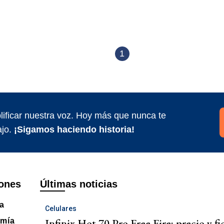
1
ificar nuestra voz. Hoy más que nunca te
jo.
¡Sigamos haciendo historia!
ones
Últimas noticias
ca
Celulares
Infinix Hot 70 Pro Free Fire: precio y fi
mía