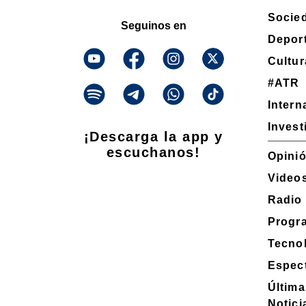
Socie
Seguinos en
Depor
Cultur
#ATR
Intern
Invest
¡Descarga la app y
escuchanos!
Opini
Video
Radio
Progr
Tecno
Espec
Última
Notici