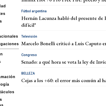
dad
Fútbol argentina
tes
Hernán Lacunza habló del presente de R
a
difícil"
acionales
Televisión
Marcelo Bonelli criticó a Luis Caputo e
igaciones
ón
Congreso
Senado: a qué hora se vota la ley de Inv
s
BELLEZA
amación
Cejas a los +60: el error más común al h
logía
táculos
s
as