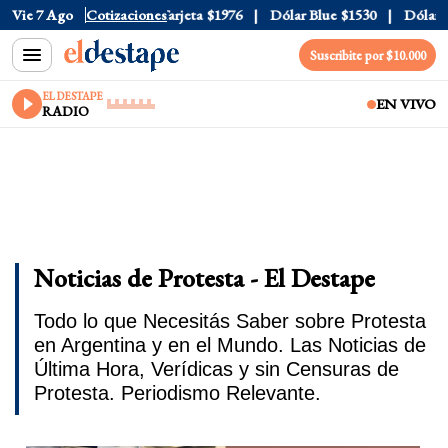
cial
Vie 7 Ago
$1520
Cotizaciones
Dólar Tarjeta
$1976
Dólar Blue
$1530
Dólar CCL
Suscribite por $10.000
EL DESTAPE
EN VIVO
RADIO
Noticias de Protesta - El Destape
Todo lo que Necesitás Saber sobre Protesta
en Argentina y en el Mundo. Las Noticias de
Última Hora, Verídicas y sin Censuras de
Protesta. Periodismo Relevante.