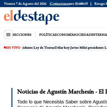
Blue
Viernes 7 de Agosto del 2026
$1525
Dólar CCL
$1578.5
Cotizaciones
Euro
$1688.03
Riesgo País
408
SECCIONES
POLÍTICA
ECONOMÍA
SOCIEDAD
INTERNA
vier Milei presidente
EN VIVO
Ley de Tierras
Dólar hoy
Javier Milei presidente
Ley
Noticias de Agustín Marchesín - El
Todo lo que Necesitás Saber sobre Agustín