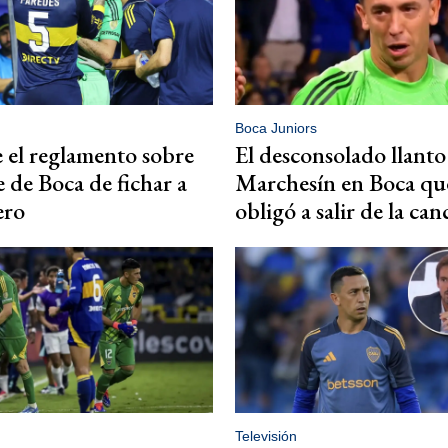
Boca Juniors
 el reglamento sobre
El desconsolado llanto
e de Boca de fichar a
Marchesín en Boca qu
ero
obligó a salir de la ca
Televisión