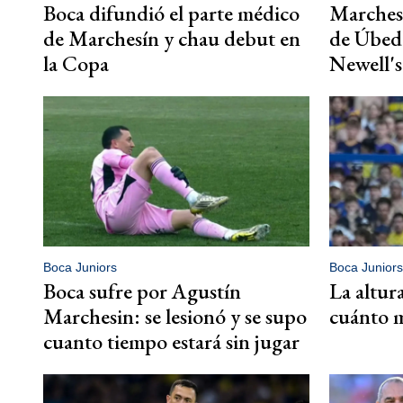
Boca difundió el parte médico
Marchesí
de Marchesín y chau debut en
de Úbeda
la Copa
Newell's
Boca Juniors
Boca Juniors
Boca sufre por Agustín
La altur
Marchesin: se lesionó y se supo
cuánto m
cuanto tiempo estará sin jugar