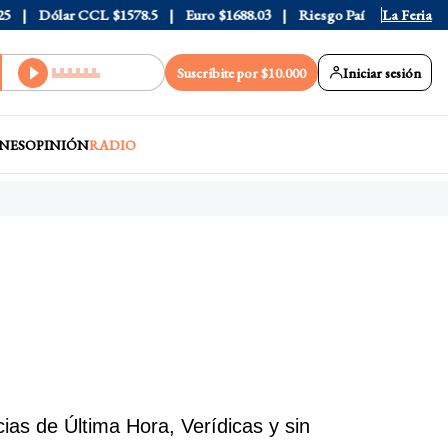
Dólar CCL
$1578.5
Euro
$1688.03
Riesgo País
408
La Feria
Suscribite por $10.000
Iniciar sesión
NES
OPINIÓN
RADIO
as de Última Hora, Verídicas y sin