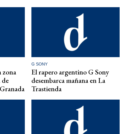
G SONY
a zona
El rapero argentino G Sony
a de
desembarca mañana en La
a Granada
Trastienda