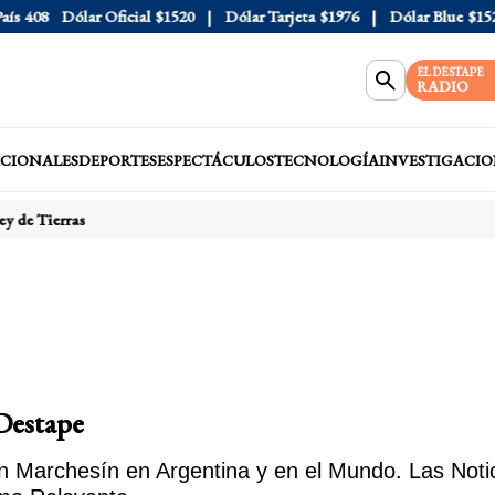
Dólar Oficial
$1520
Dólar Tarjeta
$1976
Dólar Blue
$1525
EL DESTAPE
RADIO
CIONALES
DEPORTES
ESPECTÁCULOS
TECNOLOGÍA
INVESTIGACIO
 de Tierras
 Destape
 Marchesín en Argentina y en el Mundo. Las Notici