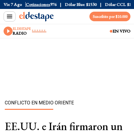
20
Vie 7 Ago
Dólar Tarjeta
Cotizaciones
$1976
Dólar Blue
$1530
Dólar CCL
$1577.3
Suscribite por $10.000
EL DESTAPE
EN VIVO
RADIO
CONFLICTO EN MEDIO ORIENTE
EE.UU. e Irán firmaron un