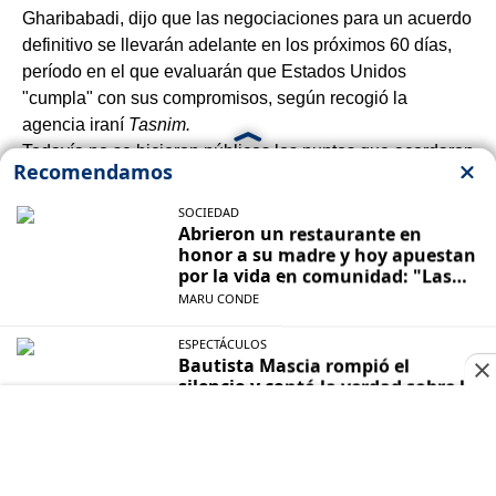
Gharibabadi, dijo que las negociaciones para un acuerdo
definitivo se llevarán adelante en los próximos 60 días,
período en el que evaluarán que Estados Unidos
"cumpla" con sus compromisos, según recogió la
agencia iraní
Tasnim.
Todavía no se hicieron públicos los puntos que acordaron
ambas partes, pero según trascendidos pakistaníes,
Estados Unidos se habría comprometido a levantar las
sanciones económicas contra Irán y le permitiría que
conserve sus reservas de uranio.
Gharibabadi dijo que el viernes, fecha fijada para la
ceremonia oficial, las dos delegaciones mantendrán
conversaciones para determinar los preparativos futuros
para las negociaciones.
También afirmó que Irán incluyó todas las "posiciones
importantes" en el borrador del memorando de
entendimiento, y añadió que el texto se publicará
después de la ceremonia oficial prevista para el viernes.