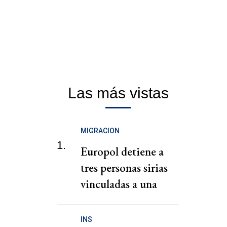
Las más vistas
MIGRACION
1.
Europol detiene a
tres personas sirias
vinculadas a una
presunta red de
tráfico de migrantes
INS