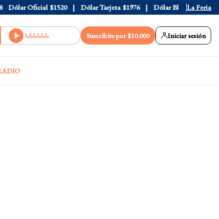
ólar Oficial
$1520
Dólar Tarjeta
$1976
Dólar Blue
$1530
La Feria
Dól
Suscribite por $10.000
Iniciar sesión
RADIO