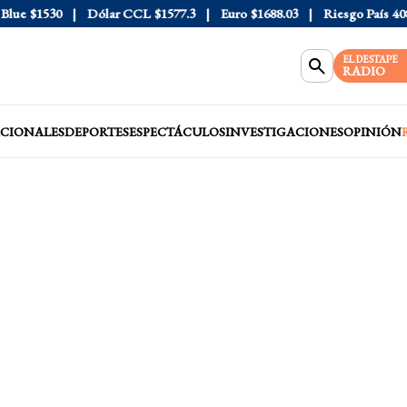
e
$1530
Dólar CCL
$1577.3
Euro
$1688.03
Riesgo País
408
D
EL DESTAPE
RADIO
CIONALES
DEPORTES
ESPECTÁCULOS
INVESTIGACIONES
OPINIÓN