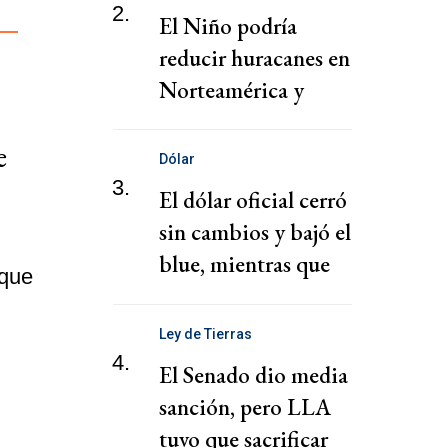
2.
El Niño podría
reducir huracanes en
Norteamérica y
limitar pérdidas, dice
e
el CEO de Zurich
Dólar
3.
El dólar oficial cerró
sin cambios y bajó el
blue, mientras que
 que
subieron los
financieros
Ley de Tierras
4.
El Senado dio media
sanción, pero LLA
tuvo que sacrificar