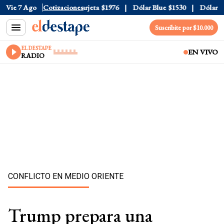
cial
Vie 7 Ago
$1520
Cotizaciones
Dólar Tarjeta
$1976
Dólar Blue
$1530
Dólar CCL
Suscribite por $10.000
EL DESTAPE
EN VIVO
RADIO
CONFLICTO EN MEDIO ORIENTE
Trump prepara una