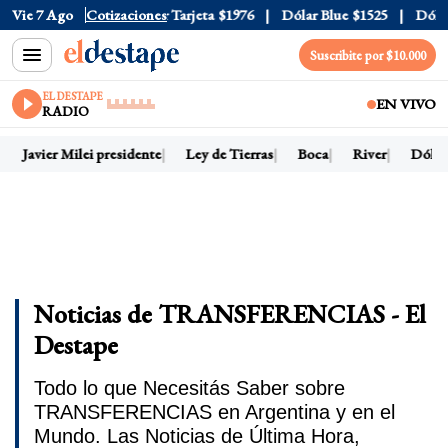
ficial
Vie 7 Ago
$1520
Cotizaciones
Dólar Tarjeta
$1976
Dólar Blue
$1525
Dólar CC
Suscribite por $10.000
EL DESTAPE
EN VIVO
RADIO
Javier Milei presidente
Ley de Tierras
Boca
River
Dólar h
Noticias de TRANSFERENCIAS - El
Destape
Todo lo que Necesitás Saber sobre
TRANSFERENCIAS en Argentina y en el
Mundo. Las Noticias de Última Hora,