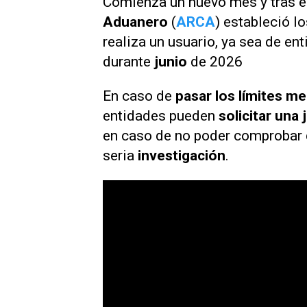
Comienza un nuevo mes y tras e
Aduanero
(
ARCA
) estableció l
realiza un usuario, ya sea de ent
durante
junio
de 2026
En caso de
pasar los límites m
entidades pueden
solicitar una 
en caso de no poder comprobar d
seria
investigación
.