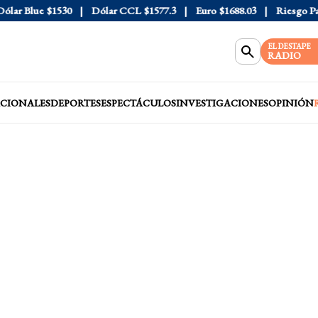
r Blue
$1530
Dólar CCL
$1577.3
Euro
$1688.03
Riesgo País
EL DESTAPE
RADIO
CIONALES
DEPORTES
ESPECTÁCULOS
INVESTIGACIONES
OPINIÓN