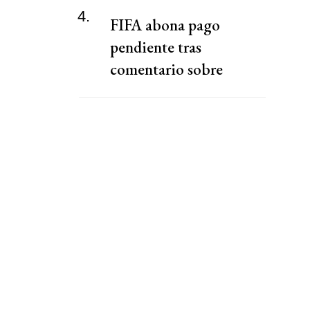
4.
FIFA abona pago
pendiente tras
comentario sobre
"chantaje" del presidente
de la Federación Jordana