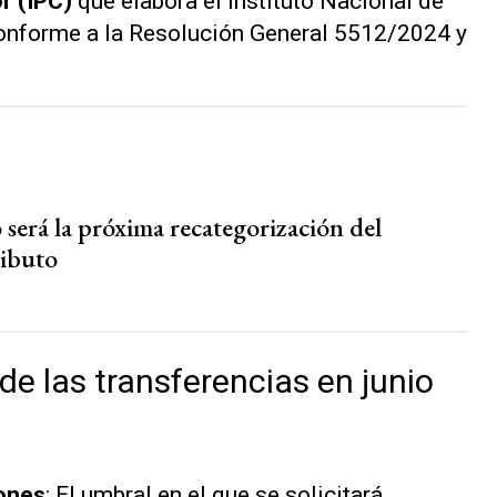
or (IPC)
que elabora el Instituto Nacional de
conforme a la Resolución General 5512/2024 y
será la próxima recategorización del
ibuto
 de las transferencias en junio
iones
: El umbral en el que se solicitará