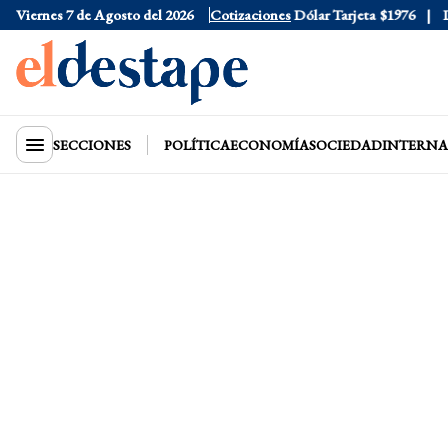
Viernes 7 de Agosto del 2026
Dólar Oficial
$1520
Cotizaciones
Dólar Tarjeta
$1976
Dóla
SECCIONES
POLÍTICA
ECONOMÍA
SOCIEDAD
INTERNA