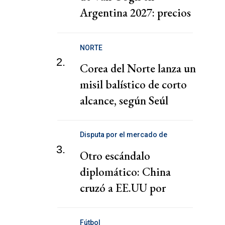
Argentina 2027: precios
y fecha
NORTE
2.
Corea del Norte lanza un
misil balístico de corto
alcance, según Seúl
Disputa por el mercado de
telecomunicaciones
3.
Otro escándalo
diplomático: China
cruzó a EE.UU por
presionar a una
cooperativa Argentina
Fútbol