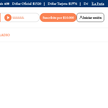
408
Dólar Oficial
$1520
Dólar Tarjeta
$1976
Dólar Blue
La Feria
$1530
Suscribite por $10.000
Iniciar sesión
RADIO