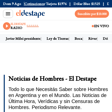
Oficial
Dom 9 Ago
$1520
Cotizaciones
Dólar Tarjeta
$1976
Dólar Blue
$1525
Dólar C
Suscribite por $10.000
EL DESTAPE
EN VIVO
RADIO
Javier Milei presidente
Ley de Tierras
Boca
River
Dólar h
Noticias de Hombres - El Destape
Todo lo que Necesitás Saber sobre Hombres
en Argentina y en el Mundo. Las Noticias de
Última Hora, Verídicas y sin Censuras de
Hombres. Periodismo Relevante.