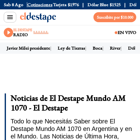
icial
Sab 8 Ago
$1520
Cotizaciones
Dólar Tarjeta
$1976
Dólar Blue
$1525
Dólar CCL
Suscribite por $10.000
EL DESTAPE
EN VIVO
RADIO
Javier Milei presidente
Ley de Tierras
Boca
River
Dólar h
Noticias de El Destape Mundo AM
1070 - El Destape
Todo lo que Necesitás Saber sobre El
Destape Mundo AM 1070 en Argentina y en
el Mundo. Las Noticias de Última Hora,